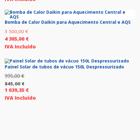
preço
era:
atual
120,00 €.
é:
Bomba de Calor Daikin para Aquecimento Central e AQS
100,00 €.
3 500,00
€
4 305,00
€
IVA Incluído
Painel Solar de tubos de vácuo 150L Despressurizado
995,00
€
O
845,00
€
preço
1 039,35
€
O
original
IVA Incluído
preço
era:
atual
995,00 €.
é:
845,00 €.