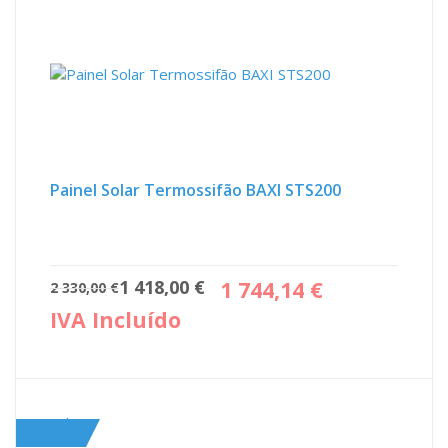
Painel Solar Termossifão BAXI STS200
O
O
1 418,00
€
1 744,14
€
2 330,00
€
preço
preço
IVA Incluído
original
atual
era:
é:
2
1
330,00 €.
418,00 €.
Sale!
ZANTIA