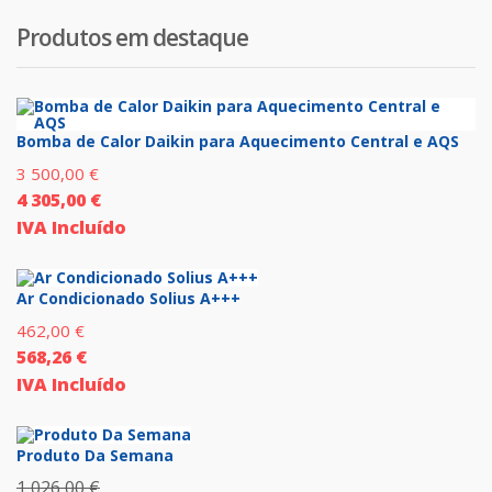
Produtos em destaque
Bomba de Calor Daikin para Aquecimento Central e AQS
3 500,00
€
4 305,00
€
IVA Incluído
Ar Condicionado Solius A+++
462,00
€
568,26
€
IVA Incluído
Produto Da Semana
1 026,00
€
O