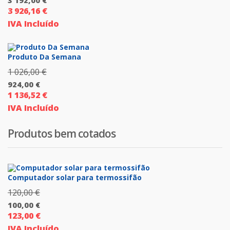
864,00 €.
3 192,00
€
preço
3 926,16
€
O
original
IVA Incluído
preço
era:
atual
3
é:
Produto Da Semana
990,00 €.
3
1 026,00
€
O
192,00 €.
924,00
€
preço
1 136,52
€
O
original
IVA Incluído
preço
era:
atual
1
Produtos bem cotados
é:
026,00 €.
924,00 €.
Computador solar para termossifão
120,00
€
O
100,00
€
preço
123,00
€
O
original
IVA Incluído