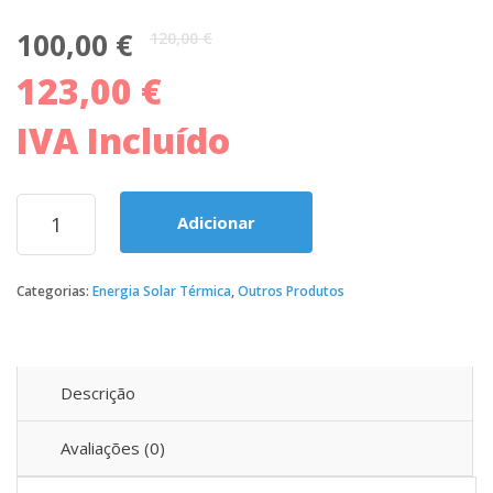
O
O
100,00
€
120,00
€
preço
preço
123,00
€
original
atual
era:
é:
120,00 €.
100,00 €.
IVA Incluído
Quantidade
Adicionar
de
Computador
solar
Categorias:
Energia Solar Térmica
,
Outros Produtos
para
termossifão
Descrição
Avaliações (0)