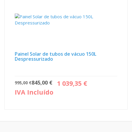
Painel Solar de tubos de vácuo 150L
Despressurizado
O
O
845,00
€
1 039,35
€
995,00
€
preço
preço
IVA Incluído
original
atual
era:
é:
995,00 €.
845,00 €.