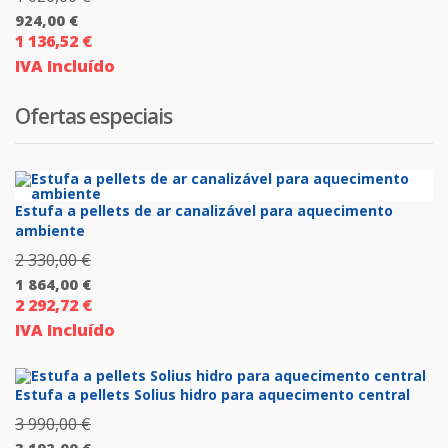
924,00
€
preço
1 136,52
€
O
original
IVA Incluído
preço
era:
atual
1
Ofertas especiais
é:
026,00 €.
924,00 €.
Estufa a pellets de ar canalizável para aquecimento
ambiente
2 330,00
€
O
1 864,00
€
preço
2 292,72
€
O
original
IVA Incluído
preço
era:
atual
2
é:
Estufa a pellets Solius hidro para aquecimento central
330,00 €.
1
3 990,00
€
O