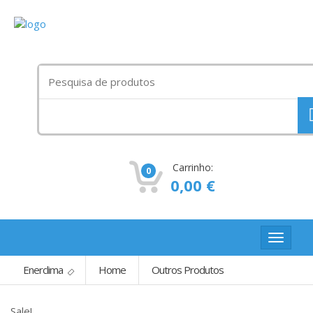
Procurar
por:
Carrinho:
0
0,00
€
Toggle
navigat
Enerclima
Home
Outros Produtos
Sale!