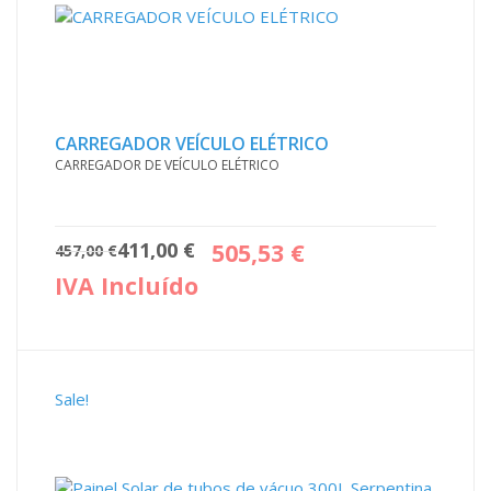
CARREGADOR VEÍCULO ELÉTRICO
CARREGADOR DE VEÍCULO ELÉTRICO
O
O
411,00
€
505,53
€
457,00
€
preço
preço
IVA Incluído
original
atual
era:
é:
457,00 €.
411,00 €.
Sale!