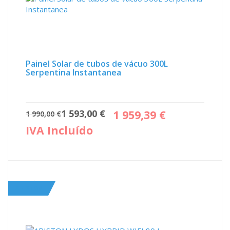
Painel Solar de tubos de vácuo 300L
Serpentina Instantanea
O
O
1 593,00
€
1 959,39
€
1 990,00
€
preço
preço
IVA Incluído
original
atual
era:
é:
1
1
990,00 €.
593,00 €.
Sale!
ARISTON