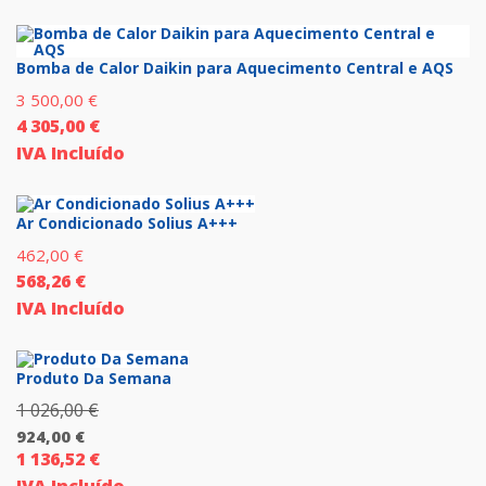
Bomba de Calor Daikin para Aquecimento Central e AQS
3 500,00
€
4 305,00
€
IVA Incluído
Ar Condicionado Solius A+++
462,00
€
568,26
€
IVA Incluído
Produto Da Semana
1 026,00
€
O
924,00
€
preço
1 136,52
€
O
original