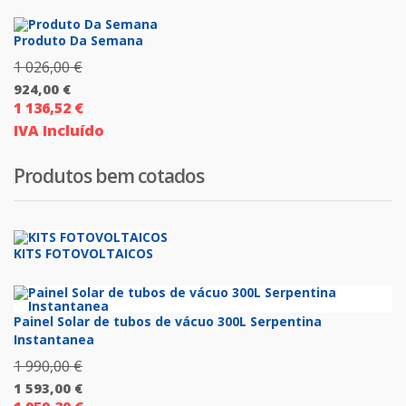
atual
3
é:
Produto Da Semana
990,00 €.
3
1 026,00
€
O
192,00 €.
924,00
€
preço
1 136,52
€
O
original
IVA Incluído
preço
era:
atual
1
Produtos bem cotados
é:
026,00 €.
924,00 €.
KITS FOTOVOLTAICOS
Painel Solar de tubos de vácuo 300L Serpentina
Instantanea
1 990,00
€
O
1 593,00
€
preço