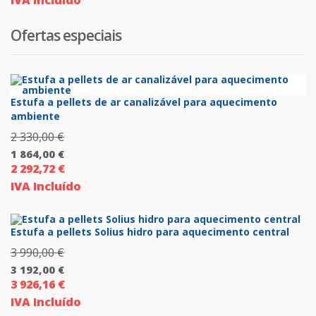
IVA Incluído
preço
era:
atual
1
Ofertas especiais
é:
026,00 €.
924,00 €.
Estufa a pellets de ar canalizável para aquecimento
ambiente
2 330,00
€
O
1 864,00
€
preço
2 292,72
€
O
original
IVA Incluído
preço
era:
atual
2
é:
Estufa a pellets Solius hidro para aquecimento central
330,00 €.
1
3 990,00
€
O
864,00 €.
3 192,00
€
preço
3 926,16
€
O
original
IVA Incluído
preço
era: