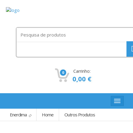
Procurar
por:
Carrinho:
0
0,00
€
Toggle
navigat
Enerclima
Home
Outros Produtos