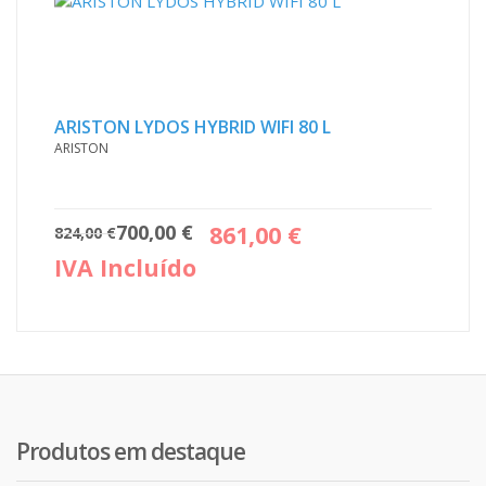
ARISTON LYDOS HYBRID WIFI 80 L
ARISTON
O
O
700,00
€
861,00
€
824,00
€
preço
preço
IVA Incluído
original
atual
era:
é:
824,00 €.
700,00 €.
Produtos em destaque