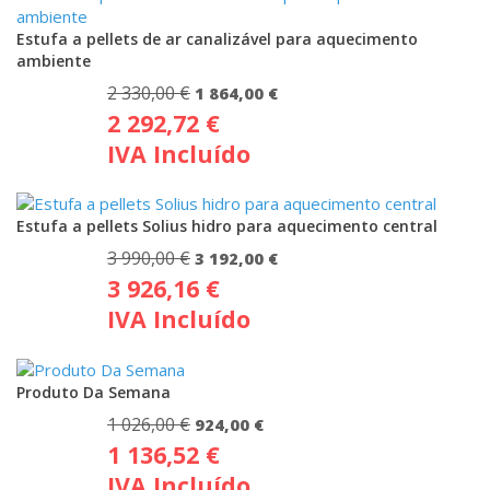
Estufa a pellets de ar canalizável para aquecimento
ambiente
2 330,00
€
O
O
1 864,00
€
2 292,72
€
preço
preço
IVA Incluído
original
atual
era:
é:
2
1
Estufa a pellets Solius hidro para aquecimento central
330,00 €.
864,00 €.
3 990,00
€
O
O
3 192,00
€
3 926,16
€
preço
preço
IVA Incluído
original
atual
era:
é:
3
3
Produto Da Semana
990,00 €.
192,00 €.
1 026,00
€
O
O
924,00
€
1 136,52
€
preço
preço
IVA Incluído
original
atual