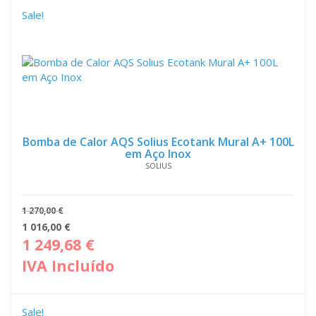
586,00 €.
151,
Sale!
Bomba de Calor AQS Solius Ecotank Mural A+ 100L
em Aço Inox
SOLIUS
1 270,00
€
O
O
1 016,00
€
preço
pre
1 249,68
€
original
atua
IVA Incluído
era:
é:
1
1
270,00 €.
016,
Sale!