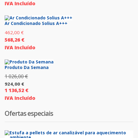
IVA Incluído
Ar Condicionado Solius A+++
462,00
€
568,26
€
IVA Incluído
Produto Da Semana
1 026,00
€
O
924,00
€
preço
1 136,52
€
O
original
IVA Incluído
preço
era:
atual
1
Ofertas especiais
é:
026,00 €.
924,00 €.