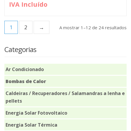
original
atua
IVA Incluído
era:
é:
824,00 €.
700,
1
2
→
O
A mostrar 1–12 de 24 resultados
po
ma
re
Categorias
Ar Condicionado
Bombas de Calor
Caldeiras / Recuperadores / Salamandras a lenha e
pellets
Energia Solar Fotovoltaico
Energia Solar Térmica