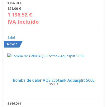
1 026,00
€
O
O
924,00
€
preço
pre
1 136,52
€
original
atua
IVA Incluído
era:
é:
1
924,
026,00 €.
Sale!
NOVO !
Bomba de Calor AQS Ecotank Aquasplit 500L
SOLIUS
3 616,00
€