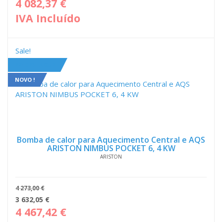
preço
pre
4 082,37
€
original
atua
IVA Incluído
era:
é:
4
3
149,00 €.
319,
Sale!
EM DESTAQUE
NOVO !
Bomba de calor para Aquecimento Central e AQS
ARISTON NIMBUS POCKET 6, 4 KW
ARISTON
4 273,00
€
O
O
3 632,05
€
preço
pre
4 467,42
€
original
atua