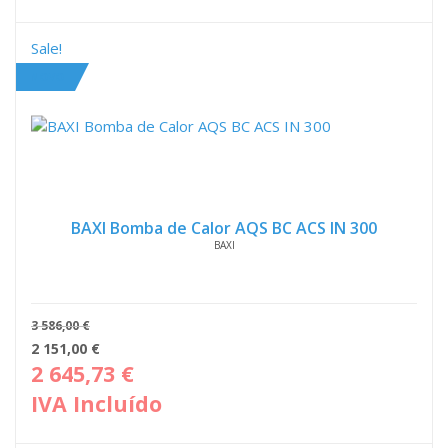
1
1
683,00 €.
347,
Sale!
NOVO
BAXI Bomba de Calor AQS BC ACS IN 300
BAXI
3 586,00
€
O
O
2 151,00
€
preço
pre
2 645,73
€
original
atua
IVA Incluído
era:
é:
3
2