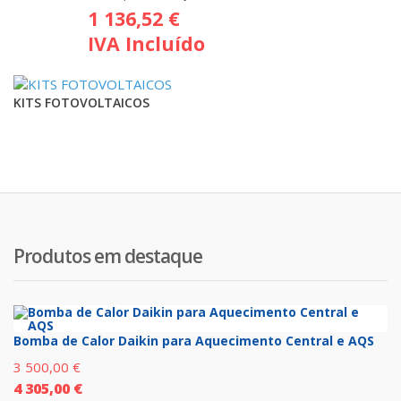
1 136,52
€
preço
preço
IVA Incluído
original
atual
era:
é:
1
924,00 €.
KITS FOTOVOLTAICOS
026,00 €.
Produtos em destaque
Bomba de Calor Daikin para Aquecimento Central e AQS
3 500,00
€
4 305,00
€