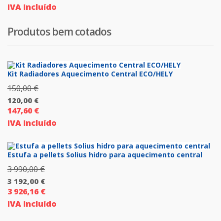
IVA Incluído
preço
era:
atual
1
Produtos bem cotados
é:
026,00 €.
924,00 €.
Kit Radiadores Aquecimento Central ECO/HELY
150,00
€
O
120,00
€
preço
147,60
€
O
original
IVA Incluído
preço
era:
atual
150,00 €.
é:
Estufa a pellets Solius hidro para aquecimento central
120,00 €.
3 990,00
€
O
3 192,00
€
preço
3 926,16
€
O
original
IVA Incluído
preço
era:
atual