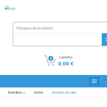
Procurar
por:
Carrinho:
0
0,00
€
Toggle
navigat
Enerclima
Home
Bombas de Calor