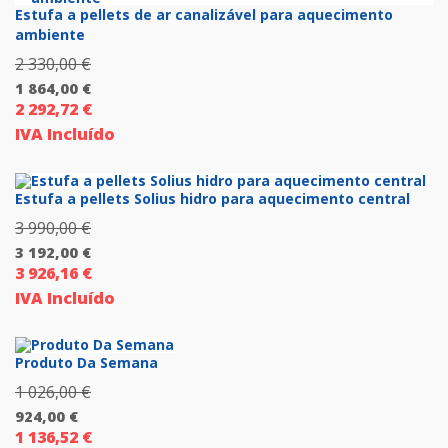
Estufa a pellets de ar canalizável para aquecimento
ambiente
2 330,00
€
O
1 864,00
€
preço
2 292,72
€
O
original
IVA Incluído
preço
era:
atual
2
é:
Estufa a pellets Solius hidro para aquecimento central
330,00 €.
1
3 990,00
€
O
864,00 €.
3 192,00
€
preço
3 926,16
€
O
original
IVA Incluído
preço
era:
atual
3
é:
Produto Da Semana
990,00 €.
3
1 026,00
€
O
192,00 €.
924,00
€
preço
1 136,52
€
O
original