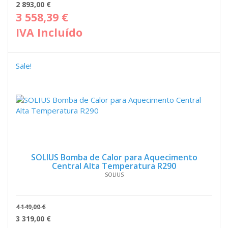
O
O
2 893,00
€
preço
pre
3 558,39
€
original
atua
IVA Incluído
era:
é:
3
2
616,00 €.
893,
Sale!
SOLIUS Bomba de Calor para Aquecimento
Central Alta Temperatura R290
SOLIUS
4 149,00
€
O
O
3 319,00
€