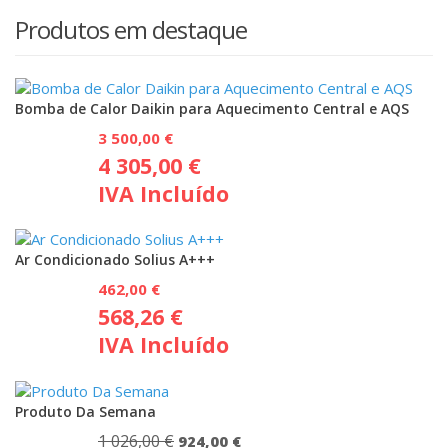
Produtos em destaque
Bomba de Calor Daikin para Aquecimento Central e AQS
3 500,00
€
4 305,00
€
IVA Incluído
Ar Condicionado Solius A+++
462,00
€
568,26
€
IVA Incluído
Produto Da Semana
1 026,00
€
O
O
924,00
€