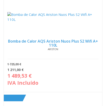
Bomba de Calor AQS Ariston Nuos Plus S2 Wifi A+
110L
ARISTON
1 725,00
€
O
O
1 211,00
€
preço
pre
1 489,53
€
original
atua
IVA Incluído
era:
é:
1
1
725,00 €.
211,
VULCANO