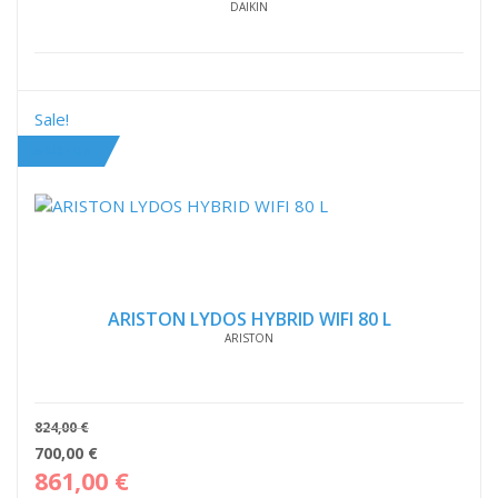
DAIKIN
Sale!
ARISTON
ARISTON LYDOS HYBRID WIFI 80 L
ARISTON
824,00
€
O
O
700,00
€
preço
pre
861,00
€