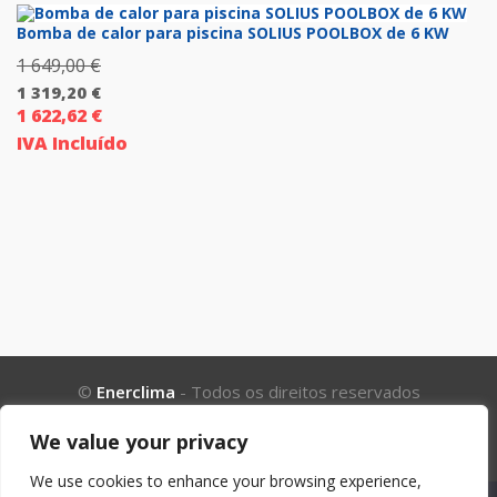
3
é:
Bomba de calor para piscina SOLIUS POOLBOX de 6 KW
990,00 €.
3
1 649,00
€
O
192,00 €.
1 319,20
€
preço
1 622,62
€
O
original
IVA Incluído
preço
era:
atual
1
é:
649,00 €.
1
319,20 €.
©
Enerclima
- Todos os direitos reservados
Babo & Brochado Unipessoal Lda. (NIF: 508051940)
We value your privacy
NORTE / CENTRO / SUL (LISBOA)
We use cookies to enhance your browsing experience,
Sede: Rua São Salvador nº 1028, 4560-066 Croca Penafiel