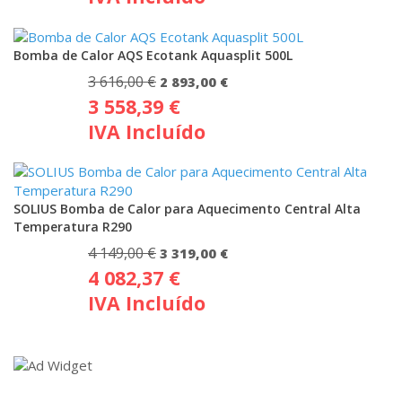
era:
é:
1
924,00 €.
Bomba de Calor AQS Ecotank Aquasplit 500L
026,00 €.
3 616,00
€
O
O
2 893,00
€
3 558,39
€
preço
preço
IVA Incluído
original
atual
era:
é:
3
2
616,00 €.
893,00 €.
SOLIUS Bomba de Calor para Aquecimento Central Alta
Temperatura R290
4 149,00
€
O
O
3 319,00
€
4 082,37
€
preço
preço
IVA Incluído
original
atual
era:
é:
4
3
149,00 €.
319,00 €.