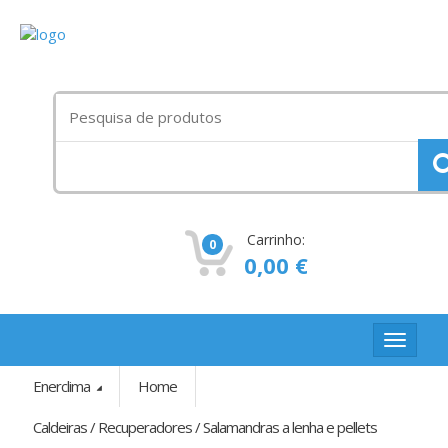
Procurar
por:
Carrinho:
0
0,00
€
Toggle
navigat
Enerclima
Home
Caldeiras / Recuperadores / Salamandras a lenha e pellets