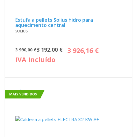
Estufa a pellets Solius hidro para
aquecimento central
SOLIUS
O
O
3 192,00
€
3 926,16
€
3 990,00
€
preço
preço
IVA Incluído
original
atual
era:
é:
3
3
990,00 €.
192,00 €.
Sale!
MAIS VENDIDOS