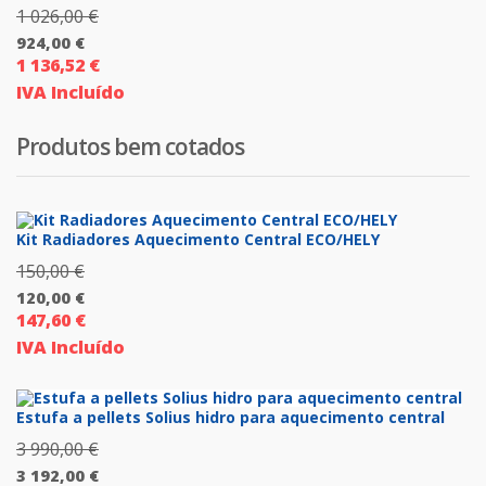
3
1 026,00
€
O
192,00 €.
924,00
€
preço
1 136,52
€
O
original
IVA Incluído
preço
era:
atual
1
Produtos bem cotados
é:
026,00 €.
924,00 €.
Kit Radiadores Aquecimento Central ECO/HELY
150,00
€
O
120,00
€
preço
147,60
€
O
original
IVA Incluído
preço
era:
atual
150,00 €.
é:
Estufa a pellets Solius hidro para aquecimento central
120,00 €.
3 990,00
€
O
3 192,00
€
preço