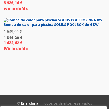
3 926,16
€
O
original
IVA Incluído
preço
era:
atual
3
é:
Bomba de calor para piscina SOLIUS POOLBOX de 6 KW
990,00 €.
3
1 649,00
€
O
192,00 €.
1 319,20
€
preço
1 622,62
€
O
original
IVA Incluído
preço
era:
atual
1
é:
649,00 €.
1
319,20 €.
©
Enerclima
- Todos os direitos reservados