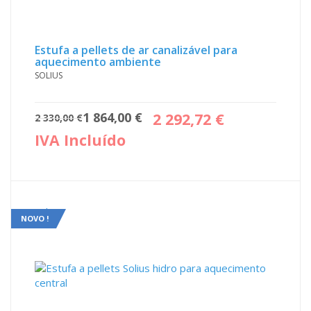
Estufa a pellets de ar canalizável para
aquecimento ambiente
SOLIUS
O
O
1 864,00
€
2 292,72
€
2 330,00
€
preço
preço
IVA Incluído
original
atual
era:
é:
2
1
330,00 €.
864,00 €.
Sale!
NOVO !