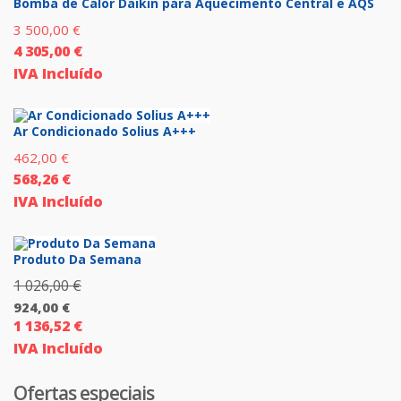
Bomba de Calor Daikin para Aquecimento Central e AQS
3 500,00
€
4 305,00
€
IVA Incluído
Ar Condicionado Solius A+++
462,00
€
568,26
€
IVA Incluído
Produto Da Semana
1 026,00
€
O
924,00
€
preço
1 136,52
€
O
original
IVA Incluído
preço
era:
atual
1
Ofertas especiais