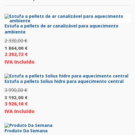
é:
026,00 €.
924,00 €.
Estufa a pellets de ar canalizável para aquecimento
ambiente
2 330,00
€
O
1 864,00
€
preço
2 292,72
€
O
original
IVA Incluído
preço
era:
atual
2
é:
Estufa a pellets Solius hidro para aquecimento central
330,00 €.
1
3 990,00
€
O
864,00 €.
3 192,00
€
preço
3 926,16
€
O
original
IVA Incluído
preço
era:
atual
3
é:
Produto Da Semana
990,00 €.