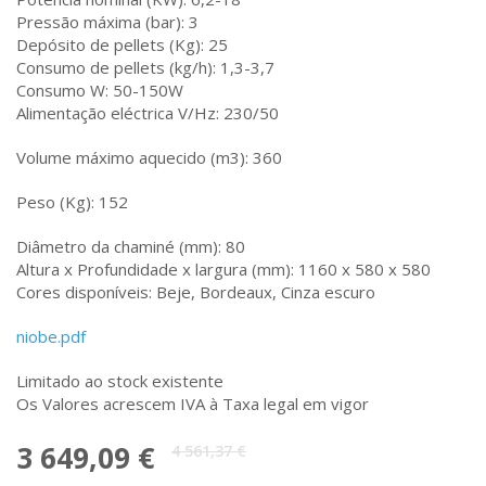
Pressão máxima (bar): 3
Depósito de pellets (Kg): 25
Consumo de pellets (kg/h): 1,3-3,7
Consumo W: 50-150W
Alimentação eléctrica V/Hz: 230/50
Volume máximo aquecido (m3): 360
Peso (Kg): 152
Diâmetro da chaminé (mm): 80
Altura x Profundidade x largura (mm): 1160 x 580 x 580
Cores disponíveis: Beje, Bordeaux, Cinza escuro
niobe.pdf
Limitado ao stock existente
Os Valores acrescem IVA à Taxa legal em vigor
O
O
3 649,09
€
4 561,37
€
preço
preço