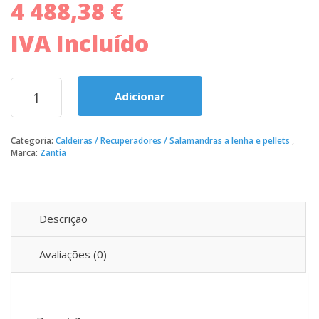
4 488,38
€
original
atual
era:
é:
4
3
IVA Incluído
561,37 €.
649,09 €.
Quantidade
Adicionar
de
Salamandra
NIOBE
Categoria:
Caldeiras / Recuperadores / Salamandras a lenha e pellets
a
Marca:
Zantia
água
(poli
combustível)
para
aquecimento
Descrição
central
Avaliações (0)