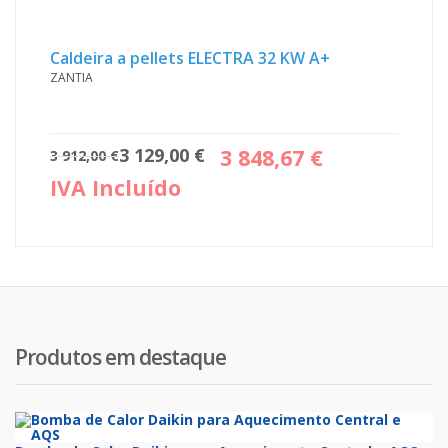
Caldeira a pellets ELECTRA 32 KW A+
ZANTIA
O
O
3 129,00
€
3 848,67
€
3 912,00
€
preço
preço
IVA Incluído
original
atual
era:
é:
3
3
912,00 €.
129,00 €.
Produtos em destaque