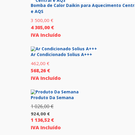
Bomba de Calor Daikin para Aquecimento Centr
e AQS
3 500,00
€
4 305,00
€
IVA Incluído
Ar Condicionado Solius A+++
462,00
€
568,26
€
IVA Incluído
Produto Da Semana
1 026,00
€
O
924,00
€
preço
1 136,52
€
O
original
IVA Incluído
preço
era: