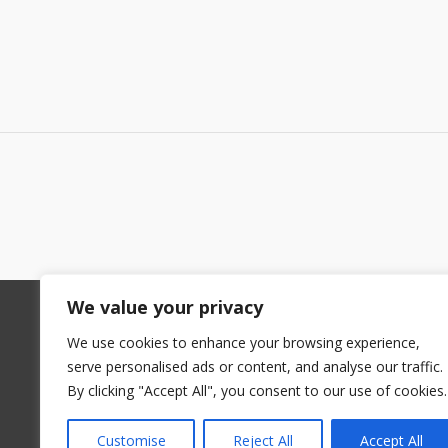
atual
1
é:
026,00 €.
924,00 €.
We value your privacy
©
Enerclima
- Todos os direitos reservados
Babo & Brochado Unipessoal Lda. (NIF: 50805194
We use cookies to enhance your browsing experience,
serve personalised ads or content, and analyse our traffic.
NORTE / CENTRO / SUL (LISBOA)
By clicking "Accept All", you consent to our use of cookies.
Sede: Rua São Salvador nº 1028, 4560-066 Croca 
Telf. 966414576 (Chamada para rede móvel nacion
Customise
Reject All
Accept All