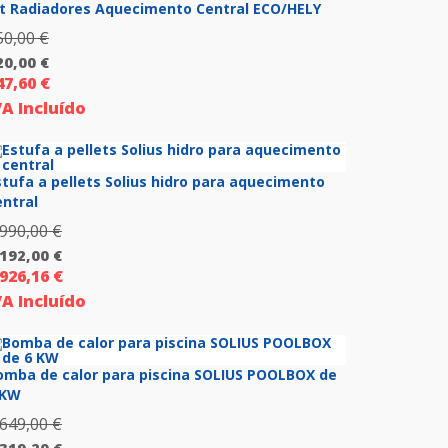
it Radiadores Aquecimento Central ECO/HELY
50,00
€
O
20,00
€
preço
47,60
€
original
VA Incluído
reço
era:
tual
150,00 €.
stufa a pellets Solius hidro para aquecimento
0,00 €.
entral
 990,00
€
O
 192,00
€
preço
 926,16
€
original
VA Incluído
reço
era:
tual
3
990,00 €.
omba de calor para piscina SOLIUS POOLBOX de
 KW
2,00 €.
 649,00
€
O