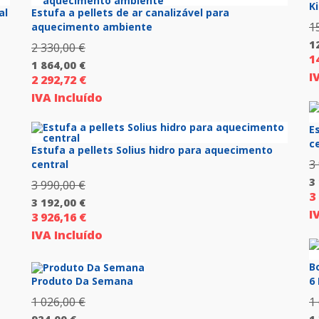
K
al
Estufa a pellets de ar canalizável para
1
aquecimento ambiente
1
2 330,00
€
O
1
O
1 864,00
€
preço
I
2 292,72
€
p
O
original
IVA Incluído
a
preço
era:
é:
atual
2
E
12
é:
c
330,00 €.
Estufa a pellets Solius hidro para aquecimento
1
3
central
864,00 €.
3
3 990,00
€
O
3
O
3 192,00
€
preço
I
3 926,16
€
p
O
original
IVA Incluído
a
preço
era:
é:
atual
3
B
3
é:
Produto Da Semana
6
990,00 €.
19
3
1 026,00
€
O
1