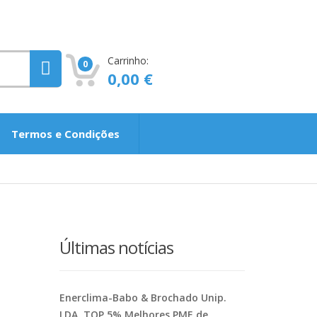
Carrinho:
0
0,00
€
Termos e Condições
Últimas notícias
Enerclima-Babo & Brochado Unip.
LDA. TOP 5% Melhores PME de